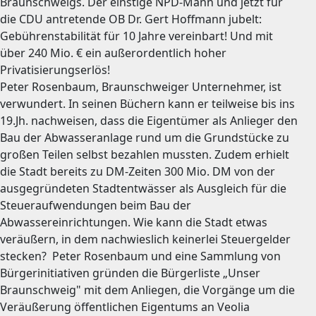
Braunschweigs. Der einstige NPD-Mann und jetzt für
die CDU antretende OB Dr. Gert Hoffmann jubelt:
Gebührenstabilität für 10 Jahre vereinbart! Und mit
über 240 Mio. € ein außerordentlich hoher
Privatisierungserlös!
Peter Rosenbaum, Braunschweiger Unternehmer, ist
verwundert. In seinen Büchern kann er teilweise bis ins
19.Jh. nachweisen, dass die Eigentümer als Anlieger den
Bau der Abwasseranlage rund um die Grundstücke zu
großen Teilen selbst bezahlen mussten. Zudem erhielt
die Stadt bereits zu DM-Zeiten 300 Mio. DM von der
ausgegründeten Stadtentwässer als Ausgleich für die
Steueraufwendungen beim Bau der
Abwassereinrichtungen. Wie kann die Stadt etwas
veräußern, in dem nachwieslich keinerlei Steuergelder
stecken? Peter Rosenbaum und eine Sammlung von
Bürgerinitiativen gründen die Bürgerliste „Unser
Braunschweig" mit dem Anliegen, die Vorgänge um die
Veräußerung öffentlichen Eigentums an Veolia