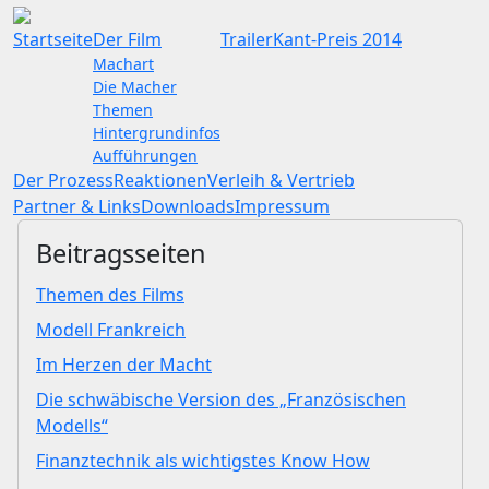
Startseite
Der Film
Trailer
Kant-Preis 2014
Machart
Die Macher
Themen
Hintergrundinfos
Aufführungen
Der Prozess
Reaktionen
Verleih & Vertrieb
Partner & Links
Downloads
Impressum
Beitragsseiten
Themen des Films
Modell Frankreich
Im Herzen der Macht
Die schwäbische Version des „Französischen
Modells“
Finanztechnik als wichtigstes Know How