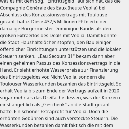
was es mit dem sog. "Eintrittsgeld" auf sich hat, das die
Compagnie Générale des Eaux (heute Veolia) bei
Abschluss des Konzessionsvertrags mit Toulouse
gezahlt hatte. Diese 437,5 Millionen FF feierte der
damalige Bürgermeister Dominique Baudis als den
großen Extraerlös des Deals mit Veolia. Damit konnte
die Stadt Haushaltslöcher stopfen, den Bau einiger
öffentlicher Einrichtungen unterstützen und die lokalen
Steuern senken. „Eau Secours 31" bekam dann aber
einen geheimen Passus des Konzessionsvertrags in die
Hand. Er sieht erhöhte Wasserpreise zur Finanzierung
des Eintrittsgeldes vor. Nicht Veolia, sondern die
Toulouser Wasserkunden bezahlen das Eintrittsgeld. So
erhält Veolia bis zum Ende der Vertragslaufzeit in 2020
sogar mehr als das Dreifache dessen, was der Konzern
einst angeblich als „Geschenk" an die Stadt gezahlt
hatte. Ein schöner Extraprofit für Veolia. Doch die
erhöhten Gebühren sind auch versteckte Steuern. Die
Wasserkunden bezahlen damit faktisch die mit dem