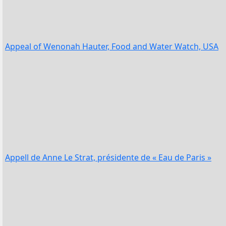
Appeal of Wenonah Hauter, Food and Water Watch, USA
Appell de Anne Le Strat, présidente de « Eau de Paris »