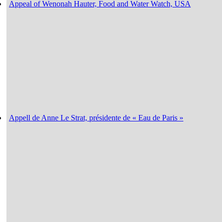
Appeal of Wenonah Hauter, Food and Water Watch, USA
Appell de Anne Le Strat, présidente de « Eau de Paris »