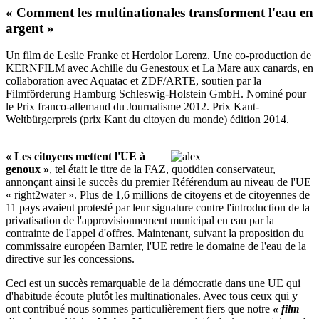
« Comment les multinationales transforment l'eau en
argent »
Un film de Leslie Franke et Herdolor Lorenz. Une co-production de
KERNFILM avec Achille du Genestoux et La Mare aux canards, en
collaboration avec Aquatac et ZDF/ARTE, soutien par la
Filmförderung Hamburg Schleswig-Holstein GmbH. Nominé pour
le Prix franco-allemand du Journalisme 2012. Prix Kant-
Weltbürgerpreis (prix Kant du citoyen du monde) édition 2014.
« Les citoyens mettent l'UE à
genoux »
, tel était le titre de la FAZ, quotidien conservateur,
annonçant ainsi le succès du premier Référendum au niveau de l'UE
« right2water ». Plus de 1,6 millions de citoyens et de citoyennes de
11 pays avaient protesté par leur signature contre l'introduction de la
privatisation de l'approvisionnement municipal en eau par la
contrainte de l'appel d'offres. Maintenant, suivant la proposition du
commissaire européen Barnier, l'UE retire le domaine de l'eau de la
directive sur les concessions.
Ceci est un succès remarquable de la démocratie dans une UE qui
d'habitude écoute plutôt les multinationales. Avec tous ceux qui y
ont contribué nous sommes particulièrement fiers que notre
« film