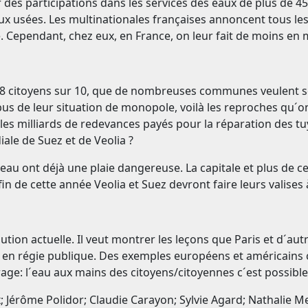
ar des participations dans les services des eaux de plus de
x usées. Les multinationales françaises annoncent tous les 
Cependant, chez eux, en France, on leur fait de moins en m
e 8 citoyens sur 10, que de nombreuses communes veulent se
bus de leur situation de monopole, voilà les reproches qu´on
les milliards de redevances payés pour la réparation des tuya
ale de Suez et de Veolia ?
l´eau ont déjà une plaie dangereuse. La capitale et plus de
a fin de cette année Veolia et Suez devront faire leurs valis
ution actuelle. Il veut montrer les leçons que Paris et d´a
 en régie publique. Des exemples européens et américains c
ge: l´eau aux mains des citoyens/citoyennes c´est possible 
er Maschewsky; Grit Bernhard; Frank Bernhardt; Thomas Schmidt; Elke Hügel; Stefan Wilker, attac Osnabrück; Hans Gräf; ATTAC Rostock; U. Baden und J. Schöfer; Freya Pausewang, Attac Wiesbaden; Walter Bouhs; Klaus Zähle; Dr. Ernst Uhl; Wolfgang Gerber; Robert Huber; Silke Graupner; Marie Blum; Michael Becker, Florian Hobert; Josh von Staudach; Andreas Schönherr; Dr. Dieter H. Buß; Carola Sigel; Andreas Meyer; Eckard Köppel; mediatrainings Berlin; Frank Schneidler; Christa Schreyer; Hedwig Bettels; Dieter Bub; Attac Rosenheim;Helga Gattig; Daniela Herting; Frank Schneidler; Turan Inac; Monika Bremen; Dr. Sabine Manning; Eva Maria Sontheimer, Attac München; Johannes Dreßler; Jörg Tempel; Urike Breitmann; Johann Schwarz; Alfred Körblein; Joanna Gröning; Peter Gloede; Emily Keller; Norbert Umland; Ralph Ahorn; Hans Joachim Fette; Silke-Maria Pelka; Simone Hofmann; Jürgen Kuck; Udo Boehlefeld; Petra Blank; Dr. Manfred Dullien; Stefan Gramsch; Dieter Posner; Anja Gärtner; Ulrich Scheske; Guido Zimmermann; Gebhard Moritz; Monika Neumeyer; Gabriele Gschwind-Wiese; Herbert Schneider; Julius Verrel; Mallet Pascal; Peter De Paepe; Melle Pretot Monique; Klaus Sümmerer; Gerhard Jüttner; Ulrich Görlitz; Karsten Schulz; Eckart Kühne; Angelika Wahl; Dr. Klaus Urgast; Henrik Wittenberg; Ingo Eger; Alexander Staff; Friedmut Dreher; Raimund Kirchweger; Moritz Münst; Heiko Porsche; Johanna Stoll; Manfred Lutz-Jathe; Gabriele Freikauf von Crailsheim; Oliver Pospisil; Marion Steinmacher; Theo Tekaat; Rosemarie Bergmann; Norbert Kolhoff; Maik Mathias; Regina Jürgens; Asemann Christian; Eberhard Größler; Claudia Rolko; Florian Dittrich; Maria Kreußer; Markus Staudigel; Wolfgang Steudle; Cornelia Lechner; Fotosatz Kretschmann; Werner Besuch; Wolfgang Kumpfer; Claudia Jetter; Jutta Gütschow; Arndt Schwab; Lieselotte Streit; Bernd Dieter van Look; Thomas Meisner; Frieder Aumann; Kai Fieguth; Philippe MUSSI; Francoise Contet; Ingeborg Tholen; Benjamin Kammüller; Theodor Holtendorp; Ina Rüdenauer; Henry Weber; Harald Jäckel; Eberhard Kögel; Helga Jäschke; Jürgen Bandowski; Dr. Tankred; Rolf Rehfeld; Johannes Folger; Günter Lübcke; Gabriele Brunner-Huber; Brigitte Henkel; Friedhelm Botsch; Friedmut Dreher; Renate Dubs-Janssen; Peter Fahsing; Christa Schreyer; R. Friedrich; Roland Halfen; Tom Ackermann; Hans-Joachim Kämper; Wolfgang Kumpfer; Karin Harder; Jörg Waschatz "Redaktion des Express"; Frank Hoppe; Kirsten Voß; Eckart Mayer; Kristin Müller; Tine Müller; Christoph Schlünkes; Holger Busche; Jorge Manuel Roque Batista Fael; Loiseau Franck; Rüdiger Kabbasch; Werner Nienhüser; Joel le Leonnec; Monique Pretot; Lucien Sanchez; Francoise Contet; Christian Vizier; Janet Netzer; J.P.; Matthias Veil; Regina Schmitz; Rita und Gerd Hierl; gabriela Gröger; Marie- Pierre Agnes; Edgar Weimer; Ola Bath; Candy Gierke; Christa Ullrich; Dr. Fegeler; Freya Pausewang; Joachim Schritt; Martina Hybsier; SusanneMoussa-Röber; Remus Pockrand; Hans-Joachim Fette; Simone Hofmann; Dietrich und Heike Harsch; Tobias Polzin; Adam Onken; Dr. Eva Maria Sontheimer; Helge Zobel; SusanneHaltermann; Folker Blaschke; Jutta Lingos; Ingo Eger und Karin Kraechter; Klaus-Dieter Sümmerer; VNB-Geschäftstelle Barnstorf; Irene Meyer-Herbst; Christof Weisenbacher; Oda S. und Holzer G.; Peter Kammerl; Joas und DR. Albert; Ingo Lenz; Johanna Lesch; Insel& Bad Apotheke;; Christa Silbernage; Wolfgang Deinlein; Carl Waßmuth; VER.DI LBZ Hamburg; Elisabeth Jenders; Wolfgang Fladung; Rosa Maria Reindl; Claudia Berger; Gunnar RonaldVogel; Hermann Schröder; Thomas Meisner; Fouad und Herta Yonis und Wiesbeck- Yonis;Sabine Kröner; Inge Bracconier; Lars Meier- Küster; Kai Frieguth; Ulf- Dieter Korn; R. und U. Richter-Elbe; Dr. Silvester& Cornelia Lechner; Claudia Jetter; Dr. Dietrich Bauer; Joachim Dillinger; Josef und Renate Fortner; Ingmar Pfaff; Rainer Sommer; Theodore Holtendorp; Horst Hesse; Elisabeth Roider; Gudrun Kofend; Stephan Consemüller; Dagmar und Tilman Neubronner; Heidi Stöhr; Gerhard Lehmann; Gerhard Landerer; Walter und Mechthild Von;Dr. Ernst Mönnich; Lothar Schulz- Pernice; Eberhard Busche; Veronika Baier; Torsten Kneissl; Berliner Mietergemeinschaft; Dr. Karin Hartmann; Liselotte LottermoserUlrike Massard; Pädagogisches Zentrum EV.; Kreative Energietechnik; Heinrich Wienand;Rainer Friedrich; Hydro- Elektrik GMBH Verfahr Entstehtec