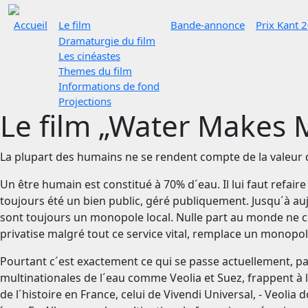
Accueil
Le film
Bande-annonce
Prix Kant 
Dramaturgie du film
Les cinéastes
Themes du film
Informations de fond
Projections
Le film „Water Makes
La plupart des humains ne se rendent compte de la valeur d
Un être humain est constitué à 70% d´eau. Il lui faut refaire
toujours été un bien public, géré publiquement. Jusqu´à au
sont toujours un monopole local. Nulle part au monde ne c
privatise malgré tout ce service vital, remplace un monopo
Pourtant c´est exactement ce qui se passe actuellement, p
multinationales de l´eau comme Veolia et Suez, frappent à l
de l´histoire en France, celui de Vivendi Universal, - Veolia