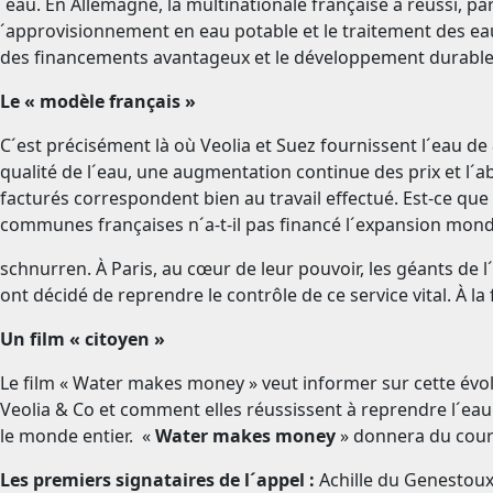
´eau. En Allemagne, la multinationale française a réussi, p
´approvisionnement en eau potable et le traitement des eau
des financements avantageux et le développement durable. 
Le « modèle français »
C´est précisément là où Veolia et Suez fournissent l´eau d
qualité de l´eau, une augmentation continue des prix et l´a
facturés correspondent bien au travail effectué. Est-ce que 
communes françaises n´a-t-il pas financé l´expansion mondi
schnurren.
À Paris, au cœur de leur pouvoir, les géants de 
ont décidé de reprendre le contrôle de ce service vital. À l
Un film « citoyen »
Le film « Water makes money » veut informer sur cette évol
Veolia & Co et comment elles réussissent à reprendre l´eau
le monde entier. «
Water makes money
» donnera du coura
Les premiers signataires de l´appel :
Achille du Genestoux; Jérôme Polidor; Claudie Carayon; Sylvie Agard; Nathalie Medeiros ; Raymond Avrillier ; Jean Louis Courture; Michele Constans; Céline Mandon; Vincent Gaillard; ATTAC München; Christian Schubert; Kirsten Heininger; Christina Kaufmann; Gabriela Greif; Surya Fackelmann; Victoria Reichel; Nils Aguilar; Kirsten Heininger; Jasmin Obermeier; Clarissa Becker; Malte Schmidt; Wolfgang Beer; Verena Inahkamen; Jan Schmieder; Melanie Le Touze; Andreas Rauch; Jacob Sandler; Beate Lammert; Barbara Kratky; Kristina Würz; Suzanna Salem; Henriette Jenke; Dr. Hans-Ulrich Fischer, IGM; Rolf Becker; Wolfgang Rose, Landesbezirksleiter Ver.di Nord; Lucien Sanchez, Eau secours 31; Larry Ford Felton Flow, California; Jürgen Mumme, Vorstand Robin Wood; Mathias Ladstätter, Verdi Fachgruppenleiter Wasser; Ralf Höschele, Stv. Juso-Bundesvorsitzender; Johannes Hauber IGM; Mathias Venus, Die Grünen; Joachim Oellerich, Mieterecho Berlin; Elke Schuster; VITTI; Annette Henssler und Klaus Ihlau; Prof. Dipl.-Ing. Karl-Dieter Bodack; Albrecht Kappis; Gerlinde Schermer, SPD; Bernd Rode, Wasser Allianz Augsburg; Dr. Doris Rüb; Michael Joho, Einwohnerverein St. Georg; Ingrid Weiss, Wasserkarawane; Jürgen Dr.Fegeler; Dr. Karin Seiffert- Abuzied; Monika Schierenberg; Andrea Schönberger; R. und S. Naves; Johanna Erdmann; Marianne Spiller; Matthias Holzer; Evelin Maahs; Marianne Dallmer; Stefania Molinari; Roswitha Harting; Klaus Böhringer; Silke Graupner; Sabine Hofmann; Dr. Petra Hemptenmacher; Ekkehard v. Hoyningen-Huene; Wern