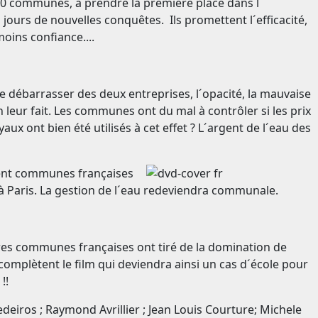
 450 communes, à prendre la première place dans l
jours de nouvelles conquêtes. Ils promettent l´efficacité,
oins confiance....
 débarrasser des deux entreprises, l´opacité, la mauvaise
 leur fait. Les communes ont du mal à contrôler si les prix
ux ont bien été utilisés à cet effet ? L´argent de l´eau des
 cent communes françaises
es à Paris. La gestion de l´eau redeviendra communale.
utres communes françaises ont tiré de la domination de
omplètent le film qui deviendra ainsi un cas d´école pour
!!
hnik; Joachim und Nina Vollmer;Gerlinde Schmidt; BettinaKrauß; Doris Hensinger; Hans Kuppermann; Ilona Engler; Renate Bergmann; Brigitta Scheef; Heinz Bracker; Gabriele Gröger; Franz Geser; Dr. W.Rügemer; Olaf und Frederike Malek; Esch Tilmann; Arbeitsgemeinschaft zuer Förderung Zeitung Express; Heinz Möller; Bernd Rehberg; Hermann und Ursula Wuttke; Kriemhilde Stürzl und Baltmann Sweile; Dr. Helga Lesigang Grünber; Rohny Bajohr; Eberhard Kögel; Emily Keller; Phillip Stüssi; Stephan Sautter; Ursula und August Hipper; Unser Wasser E.V.; Gisela Heindl; Raimund Peter Kirchweger; Renate Dubs-Janßen; Eckart Mayer;Ulrike Größler; Gudrun Leopold; Unda Miscolczy; Dr. Claudia Burckardt; Matthias Korn; Perrier Florian und Anne-li; Lothar Tomaschewski; Gottfried Graupner; P. Schlad;Gottanka Josef Schildthurn; Martina Sindermann; Jean Floquet; Elena Luksch; Peter Mäling; Guido de melo; Gudrun Fenten; Karl-Heinz Thier; Gerd Schleweck; OEDP- Kreisverband Erding; Marco Sorriento; Volker Kufal; Susanne Breckel; Annemarie Renftle; Dr.Andreas und Gudrun Schirmer; Andreas und Christa Damm- Lorenz; Sylvia Meier; SPD- Parteivorstand; Dietmar Geckeler; BarbaraBorchardt; Dierk Hilger; Erika Krap; Peter-Guido Thüsch; Fraktion Linke Liste Wiesbaden; GangolfStocker; Waltraud Aigner;Yvon Levaslot; Sonja Rießler; Knapp; Linnenschmidt; Huber; Christian Bonnaud; Eric Colas; Jean- Bernard Ousset; Emschergenossenschaft; Dirk Leinweber; Mario Laube; Geneviève Jean Masson; Wetzorhe; Stephan Michael Heimgartensie; Alfred rabold; Stadtwerke Bad Schwalbach; Edmund Galli; David Kuck; Ulrike Kühnert; Marisa Merlini; Stephan Best und Armin Prinz; Rainer Rilke; Roman Götzmann; Frederic Taillefer; Attac de l'oise; Ensemble pour une ile vi; Francoise Contet; Zeitung „Express"; Ulrike Kühnert; Werner Wrensch; Roman Götzmann; Frank Hübner; Thomas Reuter; Ulrich Meyer; Birgit Holsten; Gerrit Griebel; Justus Dallmer; Bernhard Meyer; Ulrich Knur; Klaus Lang;Ulla Biebrach-Platt; Maria osemeyer; Georg Klinger; Ingeborg Henker-Kelsch; Karl-Wolfgang Rebel; Hendrik Lüdke; Gerhard Jüttner; Dieter Kaag; Friedrich Seegmüller; Ulrich und Stefanie Wachowitz; Jörn und Christiane Wilke; Horst Kraft; Christian Burmann; Dr. Ing Thorsten Löber; Herbert und Dagmar Rubisch; Bernhard Eichmann; Thomas Vogler; Siegfried Mutschler- Firl; Edith Salmen; Monika Höchtl; Friedrich Seegmüller; Ulrich Mayer; Philipp Hansen; Michael Schulzebeer; Willi Handlos; Gerlind Jackowski; Touristenverein- Naturfreunde ; Dr. Eckart Kühne; Jacques Jouannic; Dr. Manfred Dullien; Thomas Richter; Claus Gieseke; Armin Geissler; Hildegard Grünewald; Herbert Schulzebeer; Karlhein und Ursula Winter; Gilbert Leprevost; Kess Gmbh c/o kreative Energietechnik; Toskanaworld; Thomas Schlierbach; Christoph Schumacher; Brigitte Schütte; Hartmut Bohrer; Christophe Rialandl; Andreas Kahlert; Netzwerk am Turm E.V.; Dagmar Welke; Werner Knopf; Kerstin Reiste; Sabine und Dirk Thonke; Mr ou Mme Mevel; Wasser Allianz Augsburg E.V.; Veronique Mei; Birgit Rudolph; Martina Nelissny; Florian Laveuve; Verena Inahkamen; Hubert Herden; Rosa-Luxenburg-Stiftung; Müller; Dr. Ursula Stahlbusch; Walter Friedmann; Jean Sineau; Stephan Ungeheuer; Gerhard Bolm; Jörn Klostermeyer; Günter Ott; Rudolf Knutti; Catherine Steghens; W. Herzog Oskar-Kühlen-STZ.; Ver.di Bezirk Südhessen; Bernd Mugele; Attac- Lot; Stiftung Menschenwürde und Arbeitswelt; Michael Dunst; ATTAC France; Dr. Annette Haar; Ingo Kübler; Gerlinde Schermer; Reinhard Roth; Karl-Heinz und Erika Opper; Petra Chalk; Alfred Rabold; Stadtwerke Bad Schwalbach; Edmund Galli; Gabriella Pinna; Rosemarie Gößwein; Irene Meier-de Spindler; Thomas Gröbly; Werner Wrensch; Roman Götzmann; Frank Hübner; Thomas Reuter; Ulrich Meyer; Birgit Holsten;Gerrit Griebel;Justus Dallmer;Bernhard Meyer;Ulrich Knur; Klaus Lang; Ulla Biebrach-Platt; Maria Rosemeye; Georg Klinger; Torsten Löber; Ingeborg Henker- Kelsch; Karl-Wolfgang Rebel; Hendrik Lüdke; Gerhard Jüttner; Dieter Kaag; Ulrich und Stefanie Wachowitz; Jörg und Christiane Wilke; Horst Kraft; Christian Burmann; Dr. - Ing. Torsten Löber; Herbert und Dagmar Rubisch; Bernhard Eic