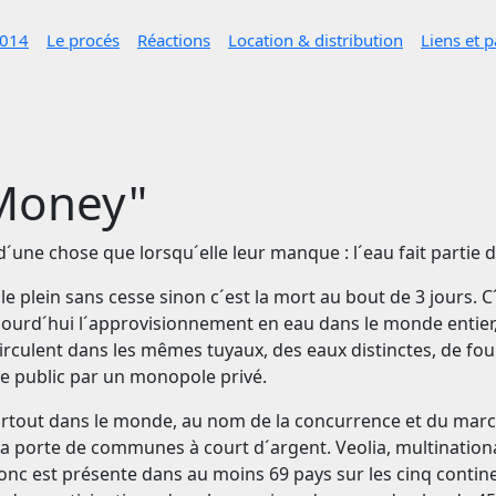
2014
Le procés
Réactions
Location & distribution
Liens et p
 Money"
´une chose que lorsqu´elle leur manque : l´eau fait partie 
 le plein sans cesse sinon c´est la mort au bout de 3 jours. 
jourd´hui l´approvisionnement en eau dans le monde entier, 
irculent dans les mêmes tuyaux, des eaux distinctes, de f
le public par un monopole privé.
artout dans le monde, au nom de la concurrence et du marc
a porte de communes à court d´argent. Veolia, multinational
 donc est présente dans au moins 69 pays sur les cinq continen